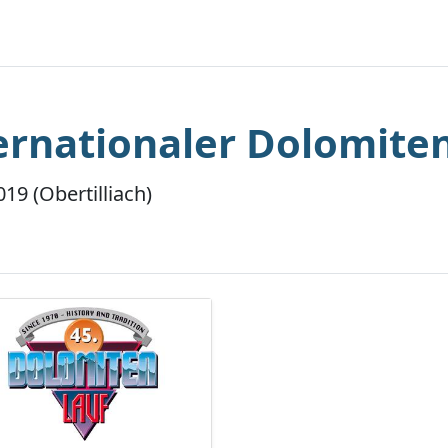
ternationaler Dolomiten
019 (Obertilliach)