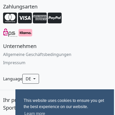
Zahlungsarten
Unternehmen
Allgemeine Geschäftsbedingungen
Impressum
Language
DE
Ihr professionelles Fotoservice für
This website uses cookies to ensure you get
Sportevents seit 1992.
the best experience on our website.
Learn more