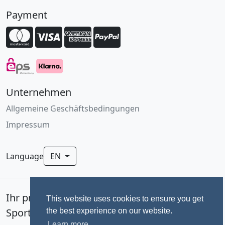
Payment
Unternehmen
Allgemeine Geschäftsbedingungen
Impressum
Language
EN
Ihr professionelles Fotoservice für
This website uses cookies to ensure you get
Sportevents seit 1992.
the best experience on our website.
Learn more