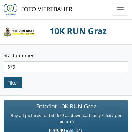
FOTO VIERTBAUER
10K RUN Graz
Startnummer
Filter
Fotoflat 10K RUN Graz
Buy all pictures for bib 679 as download (only € 6.67 per
picture)
€ 39.99
inkl. USt.