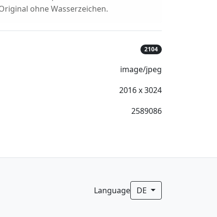
 Original ohne Wasserzeichen.
2104
image/jpeg
2016 x 3024
2589086
Language
DE