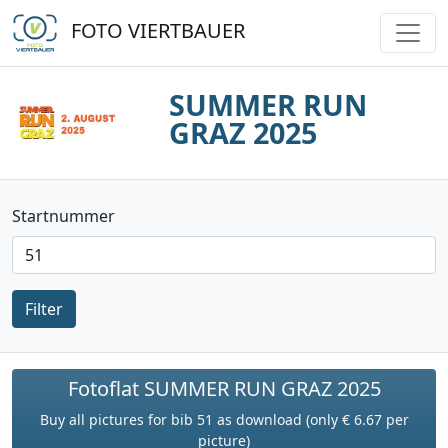
FOTO VIERTBAUER
SUMMER RUN
GRAZ 2025
Startnummer
Filter
Fotoflat SUMMER RUN GRAZ 2025
Buy all pictures for bib 51 as download (only € 6.67 per
picture)