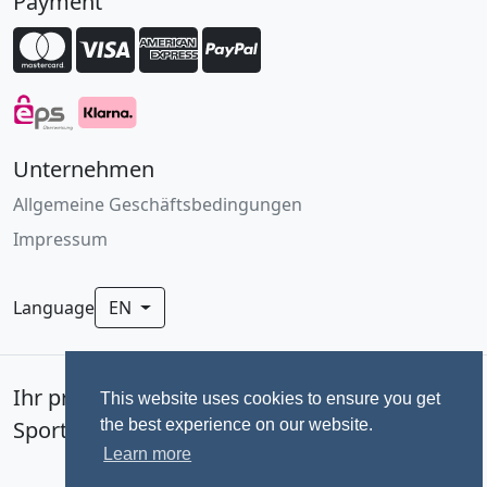
Payment
Unternehmen
Allgemeine Geschäftsbedingungen
Impressum
Language
EN
Ihr professionelles Fotoservice für
This website uses cookies to ensure you get
the best experience on our website.
Sportevents seit 1992.
Learn more