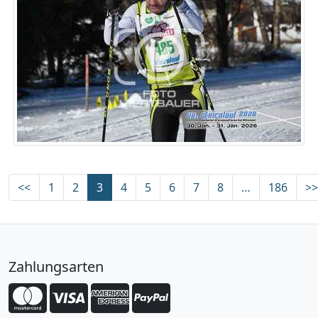
<<
1
2
3
4
5
6
7
8
…
186
>>
Zahlungsarten