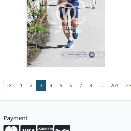
<<
1
2
3
4
5
6
7
8
…
261
>>
Payment