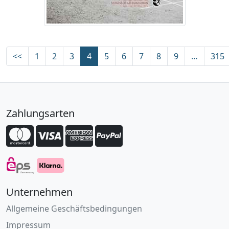
<<
1
2
3
4
5
6
7
8
9
…
315
Zahlungsarten
Unternehmen
Allgemeine Geschäftsbedingungen
Impressum