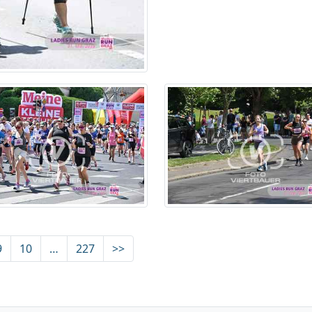
9
10
…
227
>>