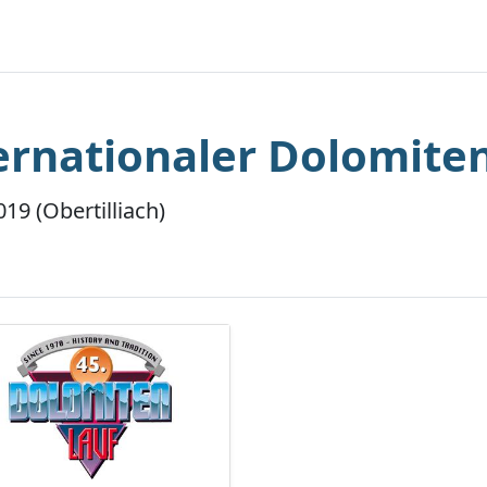
ternationaler Dolomiten
019 (Obertilliach)