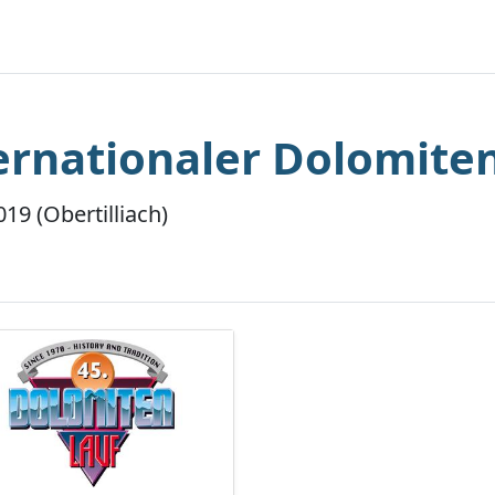
ternationaler Dolomiten
019 (Obertilliach)