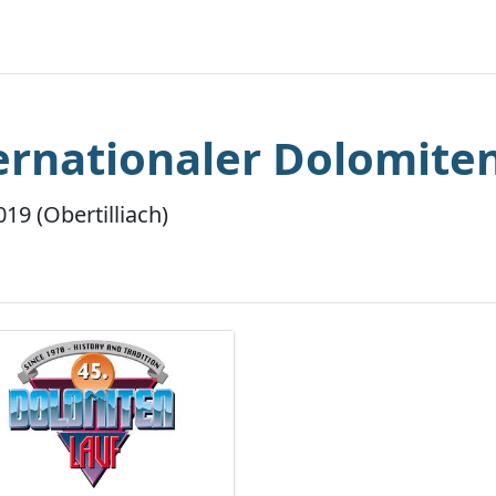
ternationaler Dolomiten
019 (Obertilliach)