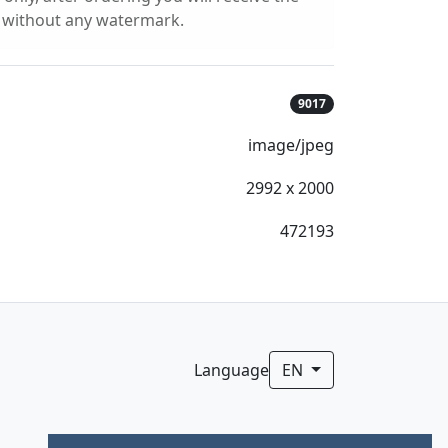
l without any watermark.
9017
image/jpeg
2992 x 2000
472193
Language
EN