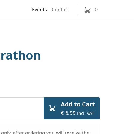
Events
Contact
0
arathon
Add to Cart
€ 6.99
incl. VAT
only, after ordering you will receive the