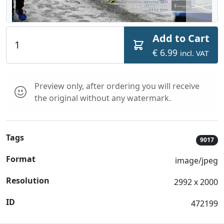
Add to Cart
€ 6.99
incl. VAT
Preview only, after ordering you will receive
the original without any watermark.
Tags
9017
Format
image/jpeg
Resolution
2992 x 2000
ID
472199