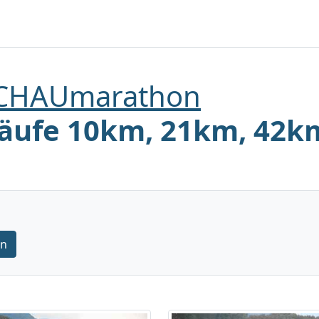
ACHAUmarathon
äufe 10km, 21km, 42km 
rn