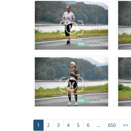
1
2
3
4
5
6
…
650
>>