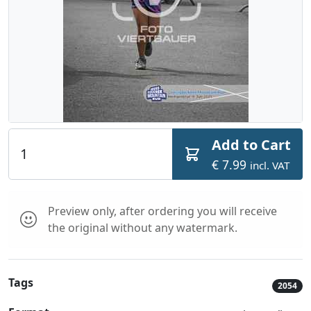
Add to Cart
€ 7.99
incl. VAT
Preview only, after ordering you will receive
the original without any watermark.
Tags
2054