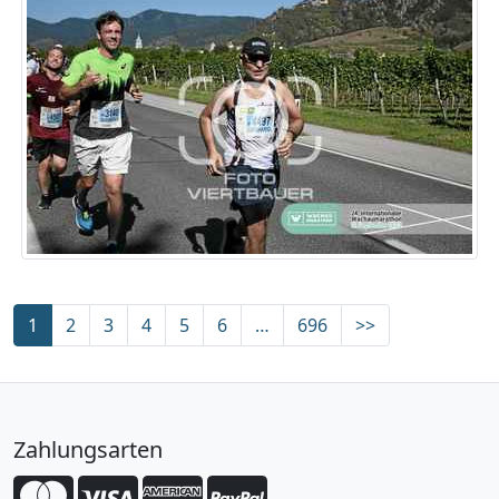
1
2
3
4
5
6
…
696
>>
Zahlungsarten