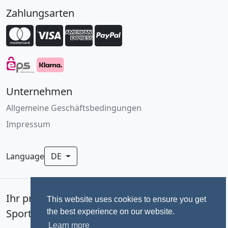
Zahlungsarten
Unternehmen
Allgemeine Geschäftsbedingungen
Impressum
Language
DE
Ihr professionelles Fotoservice für
This website uses cookies to ensure you get
Sportevents seit 1992.
the best experience on our website.
Learn more