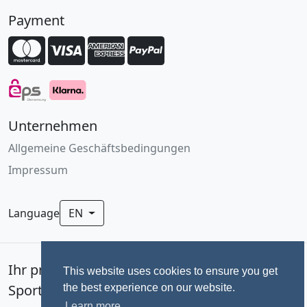
Payment
Unternehmen
Allgemeine Geschäftsbedingungen
Impressum
Language
EN
Ihr professionelles Fotoservice für
This website uses cookies to ensure you get
Sportevents seit 1992.
the best experience on our website.
Learn more