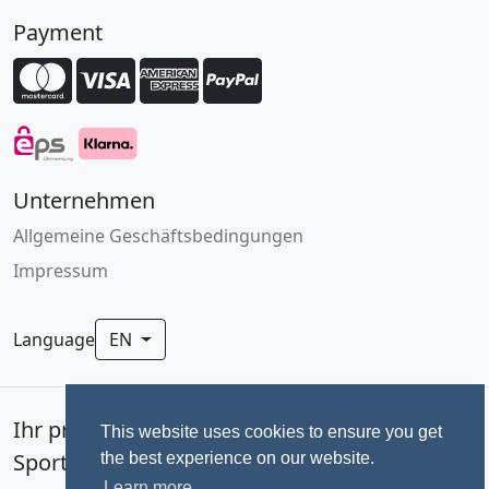
Payment
Unternehmen
Allgemeine Geschäftsbedingungen
Impressum
Language
EN
Ihr professionelles Fotoservice für
This website uses cookies to ensure you get
Sportevents seit 1992.
the best experience on our website.
Learn more