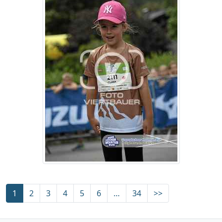
1
2
3
4
5
6
…
34
>>