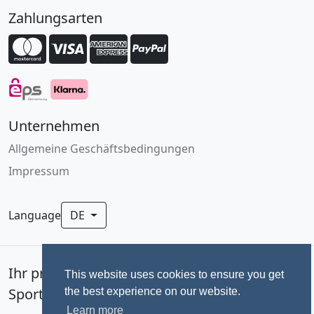
Zahlungsarten
Unternehmen
Allgemeine Geschäftsbedingungen
Impressum
Language
DE
Ihr professionelles Fotoservice für
This website uses cookies to ensure you get
Sportevents seit 1992.
the best experience on our website.
Learn more