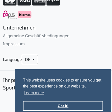
Unternehmen
Allgemeine Geschäftsbedingungen
Impressum
Language
DE
Ihr professionelles Fotoservice für
This website uses cookies to ensure you get
the best experience on our website.
Sportevents seit 1992.
Learn more
Got it!