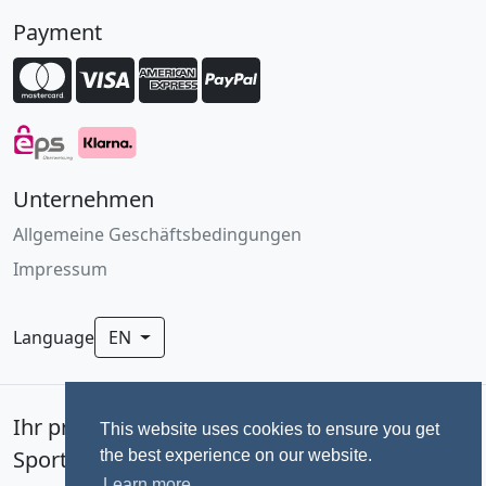
Payment
Unternehmen
Allgemeine Geschäftsbedingungen
Impressum
Language
EN
Ihr professionelles Fotoservice für
This website uses cookies to ensure you get
Sportevents seit 1992.
the best experience on our website.
Learn more