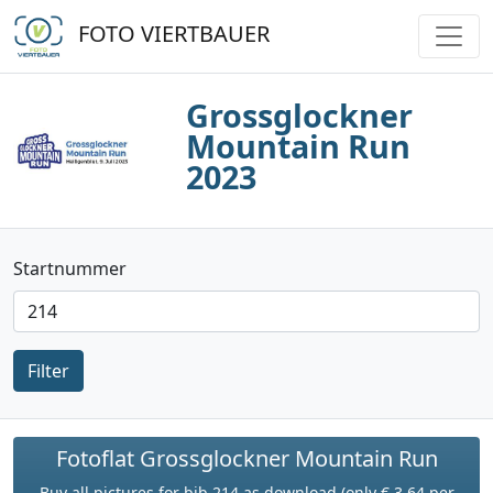
FOTO VIERTBAUER
Grossglockner
Mountain Run
2023
Startnummer
Filter
Fotoflat Grossglockner Mountain Run
Buy all pictures for bib 214 as download (only € 3.64 per