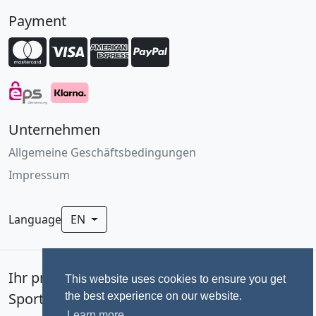
Payment
Unternehmen
Allgemeine Geschäftsbedingungen
Impressum
Language
EN
Ihr professionelles Fotoservice für
This website uses cookies to ensure you get
Sportevents seit 1992.
the best experience on our website.
Learn more