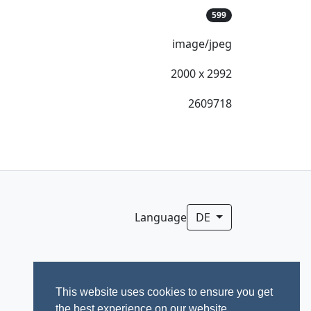
599
image/jpeg
2000 x 2992
2609718
Language
DE
This website uses cookies to ensure you get
the best experience on our website.