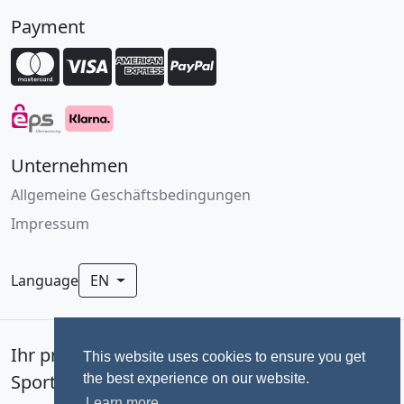
Payment
Unternehmen
Allgemeine Geschäftsbedingungen
Impressum
Language
EN
Ihr professionelles Fotoservice für
This website uses cookies to ensure you get
Sportevents seit 1992.
the best experience on our website.
Learn more