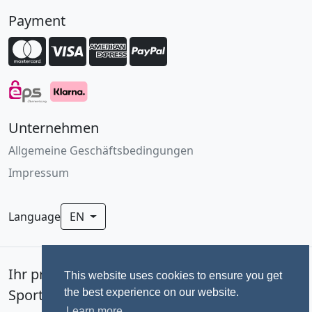
Payment
Unternehmen
Allgemeine Geschäftsbedingungen
Impressum
Language
EN
Ihr professionelles Fotoservice für
This website uses cookies to ensure you get
Sportevents seit 1992.
the best experience on our website.
Learn more