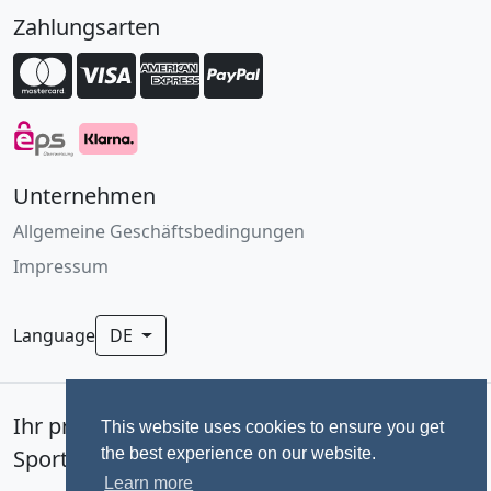
Zahlungsarten
Unternehmen
Allgemeine Geschäftsbedingungen
Impressum
Language
DE
Ihr professionelles Fotoservice für
This website uses cookies to ensure you get
the best experience on our website.
Sportevents seit 1992.
Learn more