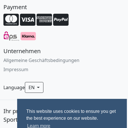
Payment
Unternehmen
Allgemeine Geschäftsbedingungen
Impressum
Language
EN
Ihr professionelles Fotoservice für
This website uses cookies to ensure you get
the best experience on our website.
Sportevents seit 1992.
Learn more